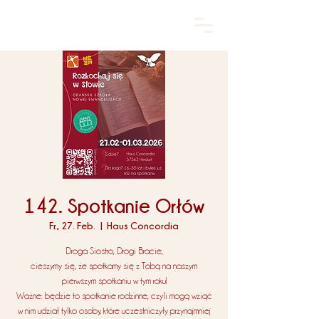
142. Spotkanie Orłów
Fr., 27. Feb.
  |  
Haus Concordia
Droga Siostro, Drogi Bracie,
cieszymy się, że spotkamy się z Tobą na naszym
pierwszym spotkaniu w tym roku!
Ważne: będzie to spotkanie rodzinne, czyli mogą wziąć
w nim udział tylko osoby, które uczestniczyły przynajmniej