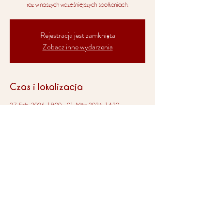
Rejestracja jest zamknięta
Zobacz inne wydarzenia
Czas i lokalizacja
27. Feb. 2026, 19:00 – 01. März 2026, 14:20
Haus Concordia, Zur Concordia 1, 57562 Herdorf,
Niemcy
Impressum
Datenschutz
AGB